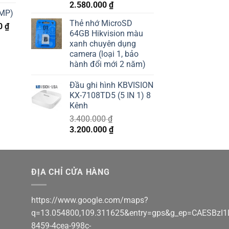
Giá
Giá
2.580.000
₫
3MP)
gốc
hiện
Thẻ nhớ MicroSD
Giá
là:
tại
0
₫
64GB Hikvision màu
hiện
2.780.000 ₫.
là:
000 ₫.
xanh chuyên dụng
tại
2.580.000 ₫.
camera (loại 1, bảo
 ₫.
là:
hành đổi mới 2 năm)
730.000 ₫.
Đầu ghi hình KBVISION
KX-7108TD5 (5 IN 1) 8
Kênh
3.400.000
₫
Giá
Giá
3.200.000
₫
gốc
hiện
là:
tại
3.400.000 ₫.
là:
ĐỊA CHỈ CỬA HÀNG
3.200.000 ₫.
https://www.google.com/maps?
q=13.054800,109.311625&entry=gps&g_ep=CA
8459-4cea-998c-