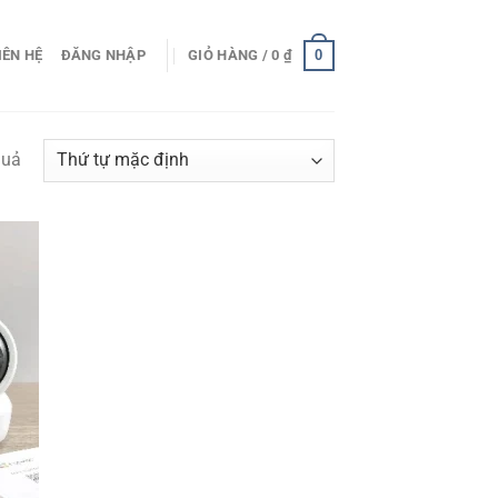
0
IÊN HỆ
ĐĂNG NHẬP
GIỎ HÀNG /
0
₫
quả
 to
list